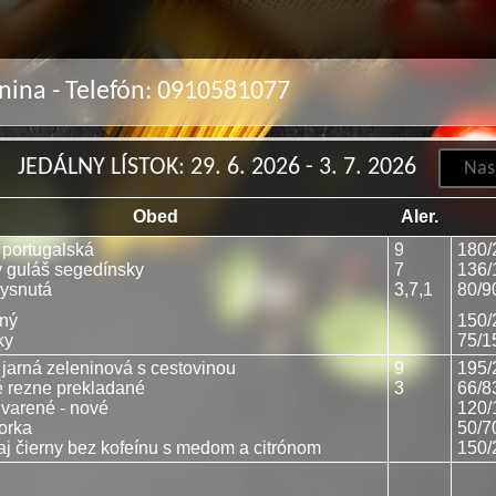
rnina - Telefón: 0910581077
JEDÁLNY LÍSTOK: 29. 6. 2026 - 3. 7. 2026
Obed
Aler.
 portugalská
9
180/
 guláš segedínsky
7
136/
ysnutá
3,7,1
80/9
ný
150/
ky
75/1
 jarná zeleninová s cestovinou
9
195/
 rezne prekladané
3
66/8
varené - nové
120/
orka
50/7
aj čierny bez kofeínu s medom a citrónom
150/