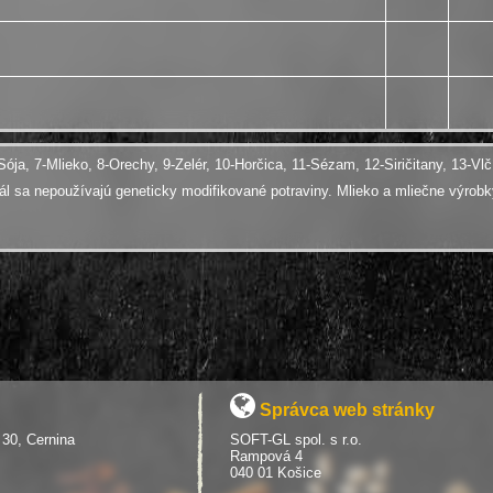
-Sója, 7-Mlieko, 8-Orechy, 9-Zelér, 10-Horčica, 11-Sézam, 12-Siričitany, 13-V
edál sa nepoužívajú geneticky modifikované potraviny. Mlieko a mliečne výro
Správca web stránky
 30, Cernina
SOFT-GL spol. s r.o.
Rampová 4
040 01 Košice