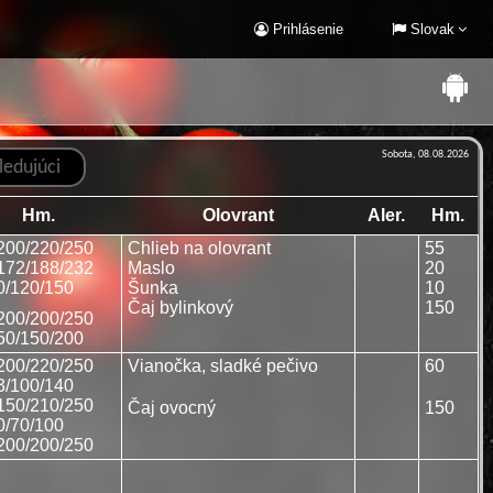
Prihlásenie
Slovak
Sobota, 08.08.2026
Hm.
Olovrant
Aler.
Hm.
200/220/250
Chlieb na olovrant
55
172/188/232
Maslo
20
0/120/150
Šunka
10
Čaj bylinkový
150
200/200/250
50/150/200
200/220/250
Vianočka, sladké pečivo
60
3/100/140
150/210/250
Čaj ovocný
150
0/70/100
200/200/250