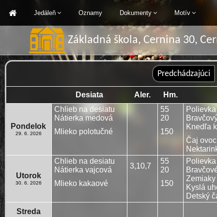
Jedáleň
Oznamy
Dokumenty
Motív
Základná škola, Cernina 30, Ce
Desiata
Aler.
Hm.
Chlieb na desiatu
55
Polievka
Nátierka medová
20
Bravčový
Pondelok
Knedľa k
Mlieko polotučné
150
29. 6. 2026
Čaj ovoc
Nektarin
Chlieb na desiatu
55
Polievka
3,10,7
Nátierka vajcová
20
Bravčové
Utorok
Zemiaky 
Mlieko kakaové
150
30. 6. 2026
Kyslá uh
Detský č
Streda