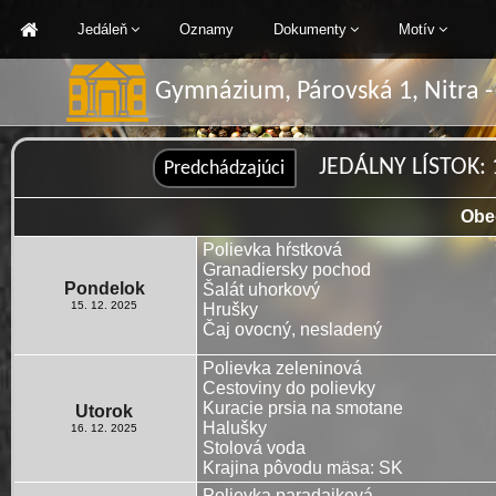
Jedáleň
Oznamy
Dokumenty
Motív
Gymnázium, Párovská 1, Nitra -
JEDÁLNY LÍSTOK: 1
Obe
Polievka hŕstková
Granadiersky pochod
Pondelok
Šalát uhorkový
15. 12. 2025
Hrušky
Čaj ovocný, nesladený
Polievka zeleninová
Cestoviny do polievky
Kuracie prsia na smotane
Utorok
Halušky
16. 12. 2025
Stolová voda
Krajina pôvodu mäsa: SK
Polievka paradajková