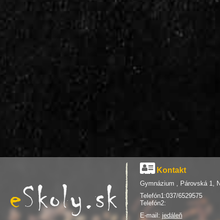
Kontakt
Gymnázium , Párovská 1, N
Telefón1:037/6529575
Telefón2:
E-mail:
jedáleň