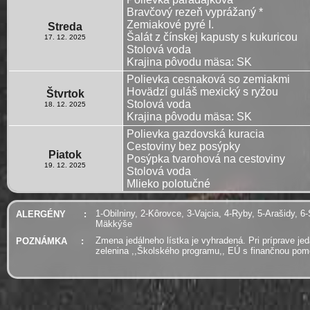
Bravčový rezeň vyprážaný *
Zemiakové pyré I.
Streda
Šalát z čínskej kapusty s kukuricou
17. 12. 2025
Stolová voda
Krajina pôvodu mäsa: SK
Polievka cesnaková so zemiakmi
Hovädzí guláš mexický s ryžou
Štvrtok
Stolová voda
18. 12. 2025
Krajina pôvodu mäsa: SK
Polievka gazdovská kuracia
Cestoviny bez posýpky
Piatok
Posýpka tvarohová na cestoviny
19. 12. 2025
Stolová voda
Mlieko polotučné
1-Obilniny, 2-Kôrovce, 3-Vajcia, 4-Ryby, 5-Arašidy, 6-
ALERGÉNY
:
Mäkkýše
Zmena jedálneho lístka je vyhradená. Pri príprave je
POZNÁMKA
:
zelenina ,,Školského programu,, EÚ s finančnou po