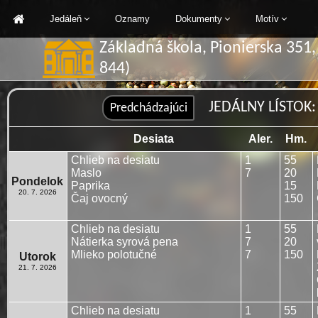
Jedáleň
Oznamy
Dokumenty
Motív
Základná škola, Pionierska 351
844)
JEDÁLNY LÍSTOK: 2
Desiata
Aler.
Hm.
Chlieb na desiatu
1
55
Maslo
7
20
Pondelok
Paprika
15
20. 7. 2026
Čaj ovocný
150
Chlieb na desiatu
1
55
Nátierka syrová pena
7
20
Mlieko polotučné
7
150
Utorok
21. 7. 2026
Chlieb na desiatu
1
55