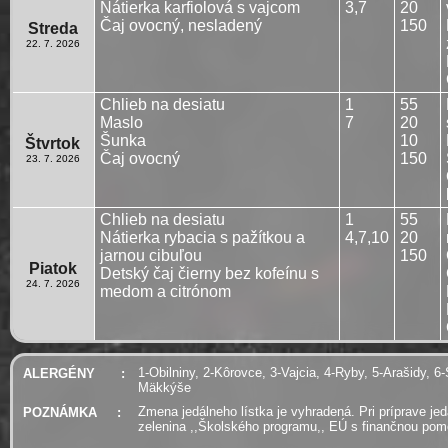
Nátierka karfiolová s vajcom
3,7
20
Čaj ovocný, nesladený
150
Streda
22. 7. 2026
Chlieb na desiatu
1
55
Maslo
7
20
Šunka
10
Štvrtok
Čaj ovocný
150
23. 7. 2026
Chlieb na desiatu
1
55
Nátierka rybacia s pažítkou a
4,7,10
20
jarnou cibuľou
150
Piatok
Detský čaj čierny bez kofeínu s
24. 7. 2026
medom a citrónom
1-Obilniny, 2-Kôrovce, 3-Vajcia, 4-Ryby, 5-Arašidy, 6-
ALERGÉNY
:
Mäkkýše
Zmena jedálneho lístka je vyhradená. Pri príprave je
POZNÁMKA
:
zelenina ,,Školského programu,, EÚ s finančnou po