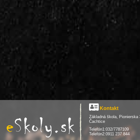
Kontakt
Základná škola, Pionierska 
Čachtice
Telefón1:032/7787109
Telefón2:0911 237 844