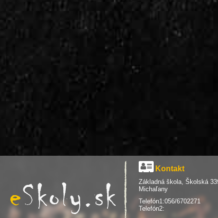
Kontakt
Základná škola, Školská 33
Michaľany
Telefón1:056/6702271
Telefón2: