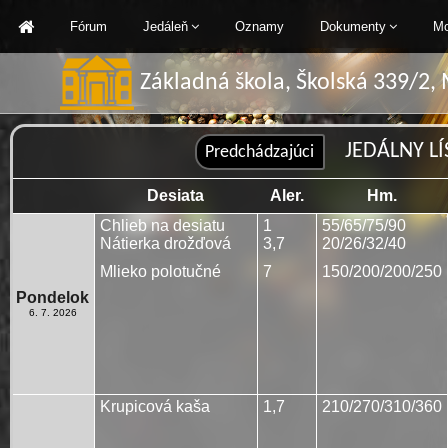
Fórum
Jedáleň
Oznamy
Dokumenty
Mo
Základná škola, Školská 339/2,
JEDÁLNY LÍS
Desiata
Aler.
Hm.
Chlieb na desiatu
1
55/65/75/90
Nátierka drožďová
3,7
20/26/32/40
Mlieko polotučné
7
150/200/200/250
Pondelok
6. 7. 2026
Krupicová kaša
1,7
210/270/310/360