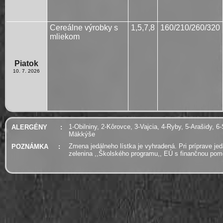
Cereálne výrobky s
1,5,7,8
160/210/260/320
mliekom
Piatok
10. 7. 2026
1-Obilniny, 2-Kôrovce, 3-Vajcia, 4-Ryby, 5-Arašidy, 6-
ALERGÉNY
:
Mäkkýše
Zmena jedálneho lístka je vyhradená. Pri príprave je
POZNÁMKA
:
zelenina ,,Školského programu,, EÚ s finančnou po