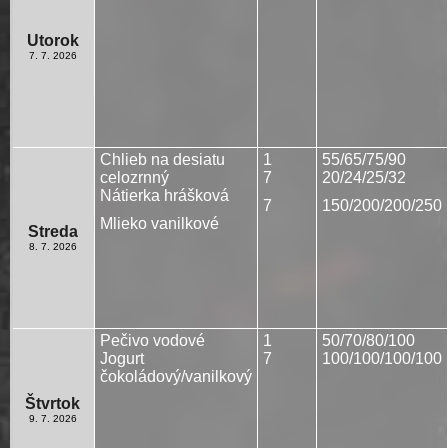
Utorok
7. 7. 2026
Chlieb na desiatu
1
55/65/75/90
celozrnný
7
20/24/25/32
Nátierka hrášková
7
150/200/200/250
Mlieko vanilkové
Streda
8. 7. 2026
Pečivo vodové
1
50/70/80/100
Jogurt
7
100/100/100/100
čokoládový/vanilkový
Štvrtok
9. 7. 2026