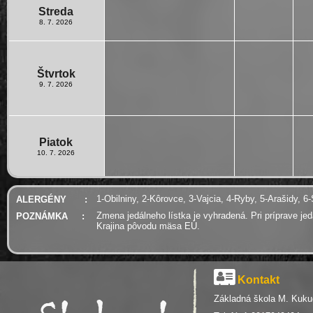
Streda
8. 7. 2026
Štvrtok
9. 7. 2026
Piatok
10. 7. 2026
1-Obilniny, 2-Kôrovce, 3-Vajcia, 4-Ryby, 5-Arašidy, 6
ALERGÉNY
:
Zmena jedálneho lístka je vyhradená. Pri príprave j
POZNÁMKA
:
Krajina pôvodu mäsa EÚ.
Kontakt
Základná škola M. Kuku