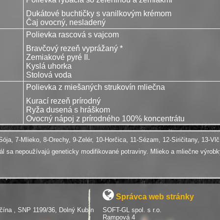
Dukátové buchtičky s vanilkovým krémom
Čaj ovocný, nesladený
Polievka rascová s vajcom
Bravčový rezeň vyprážaný *
Zemiakové pyré II.
Kyslá uhorka
Stolová voda
Polievka z miešaných strukovín mliečna
Kurací rezeň prírodný
Ryža dusená s hráškom
Ovocný nápoj z prírodného 100% koncentrátu
-Sója, 7-Mlieko, 8-Orechy, 9-Zelér, 10-Horčica, 11-Sézam, 12-Siričitany, 13-V
edál sa nepoužívajú geneticky modifikované potraviny. Mlieko a mliečne výro
Správca web stránky
čína , SNP 1199/36, Dolný Kubín
SOFT-GL spol. s r.o.
Rampová 4