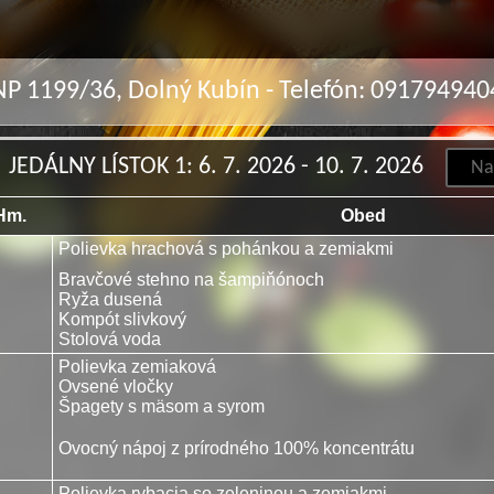
SNP 1199/36, Dolný Kubín - Telefón: 09179494
JEDÁLNY LÍSTOK 1: 6. 7. 2026 - 10. 7. 2026
Hm.
Obed
Polievka hrachová s pohánkou a zemiakmi
Bravčové stehno na šampiňónoch
Ryža dusená
Kompót slivkový
Stolová voda
Polievka zemiaková
Ovsené vločky
Špagety s mäsom a syrom
Ovocný nápoj z prírodného 100% koncentrátu
Polievka rybacia so zeleninou a zemiakmi