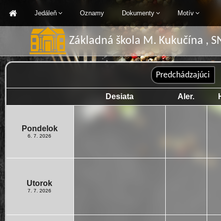
Jedáleň
Oznamy
Dokumenty
Motív
Základná škola M. Kukučína , 
Desiata
Aler.
Pondelok
6. 7. 2026
Utorok
7. 7. 2026