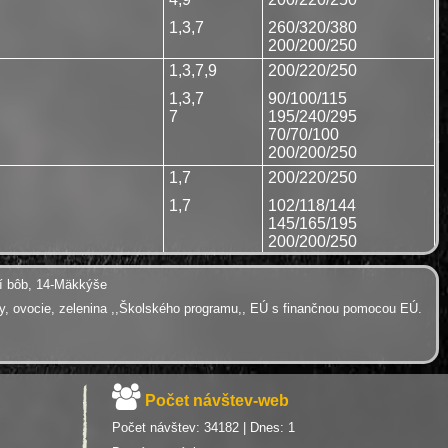
1,3,7
260/320/380
200/200/250
1,3,7,9
200/220/250
1,3,7
90/100/115
7
195/240/295
70/70/100
200/200/250
1,7
200/220/250
1,7
102/118/144
145/165/195
200/200/250
lčí bôb, 14-Mäkkýše
bky, ovocie, zelenina ,,Školského programu,, EÚ s finančnou pomocou EÚ.
Počet návštev-web
Počet návštev: 34182 | Dnes: 1