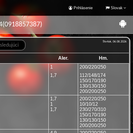
Prihlásenie
Slovak
04(0918857387)
Štvrtok, 06.08.2026
Aler.
Hm.
1
200/220/250
1,7
112/148/174
150/170/190
130/130/150
200/200/250
1,7
200/220/250
1
10/10/12
1,7
230/270/310
150/170/190
130/130/150
200/200/250
4,9
200/220/250