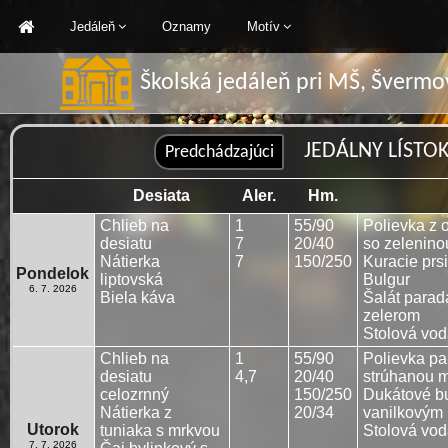
Jedáleň
Oznamy
Motív
Školská jedáleň pri MŠ, Švermo
JEDÁLNY LÍSTOK: 
Desiata
Aler.
Hm.
Chlieb na
1
55/90
Polievka z 
desiatu
7
20/40
so zelenino
Nátierka
7
150/250
Kuracie prs
Pondelok
liptovská
Bulgur
6. 7. 2026
Biela káva
Šalát parad
zelerom
Stolová vo
Chlieb na
1
55/90
Polievka pa
desiatu
4,7
20/40
strúhanou m
celozrnný
150/250
Dukátové bu
Nátierka z
20/34
vanilkovým
Utorok
tuniaka s mrkvou
Stolová vo
7. 7. 2026