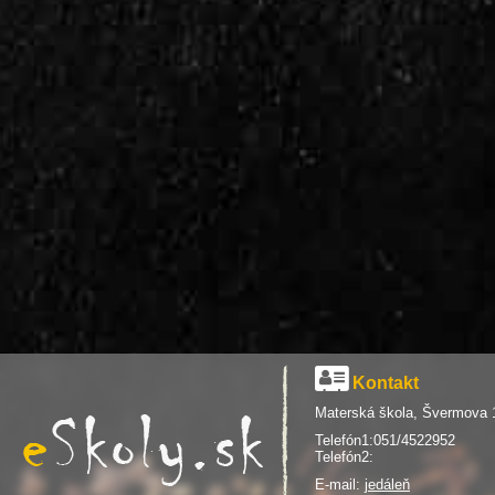
Kontakt
Materská škola, Švermova 
Telefón1:051/4522952
Telefón2:
E-mail:
jedáleň