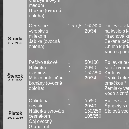
Čaj bylinkový s
medom
Hrozno (ovocná
obloha)
Cereálne
1,5,7,8
160/320
Polievka z 
výrobky s
20/34
na kyslo s 
mliekom
Hrachová k
Streda
Jablká (ovocná
Sekaná peč
8. 7. 2026
obloha)
Chlieb k prí
Voda s pom
Pečivo tukové
1
50/100
Polievka te
Nátierka
7
20/40
so zázvoro
džemová
7
150/250
Krutóny
Štvrtok
Mlieko polotučné
20/34
Rybie kroke
9. 7. 2026
Banány (ovocná
omáčkou *
obloha)
Zemiaky var
Voda s citr
Chlieb na
1
55/90
Polievka ra
desiatu
7
20/40
Špagety s 
Nátierka syrová s
150/250
Stolová vo
Piatok
cesnakom
105/250
10. 7. 2026
Čaj ovocný
Grapefruit