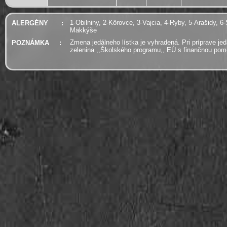
1-Obilniny, 2-Kôrovce, 3-Vajcia, 4-Ryby, 5-Arašidy, 6-
ALERGÉNY
:
Mäkkýše
Zmena jedálneho lístka je vyhradená. Pri príprave je
POZNÁMKA
:
zelenina ,,Školského programu,, EÚ s finančnou po