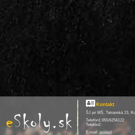
Kontakt
ŠJ pri MŠ, Tatranská 23, K
Telefón1:055/6256122
Telefón2:
E-mail:
jedáleň