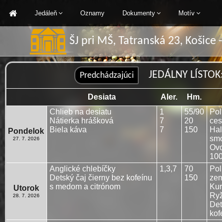
Jedáleň
Oznamy
Dokumenty
Motív
ŠJ pri MŠ, Tatranská 23, Košice
JEDÁLNY LÍSTOK: 
Desiata
Aler.
Hm.
Chlieb na desiatu
1
55/90
Pol
Nátierka hrášková
7
20
ces
Biela káva
7
150
Hal
Pondelok
smo
27. 7. 2026
Ovo
100
Anglické chlebíčky
1,3,7
70
Pol
Detský čaj čierny bez kofeínu
150
ze
s medom a citrónom
Kur
Utorok
Ryž
28. 7. 2026
Det
kof