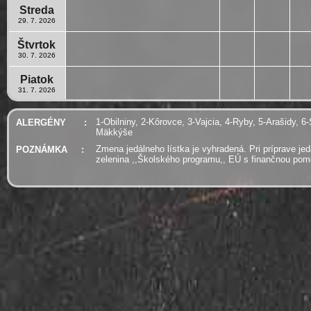
Streda
29. 7. 2026
Štvrtok
30. 7. 2026
Piatok
31. 7. 2026
1-Obilniny, 2-Kôrovce, 3-Vajcia, 4-Ryby, 5-Arašidy, 6-
ALERGÉNY
:
Mäkkýše
Zmena jedálneho lístka je vyhradená. Pri príprave je
POZNÁMKA
:
zelenina ,,Školského programu,, EÚ s finančnou po