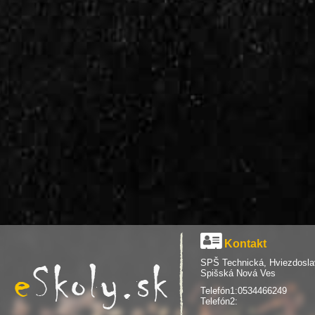
Kontakt
SPŠ Technická, Hviezdosla
Spišská Nová Ves
Telefón1:0534466249
Telefón2: