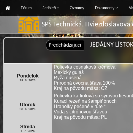
Fórum
Jedáleň
Oznamy
Dokumenty
Mo
SPŠ Technická, Hviezdoslavova 
JEDÁLNY LÍSTOK: 
Polievka cesnaková krémová
Mexický guláš
Pondelok
Ryža dusená
29. 6. 2026
Prírodná ovocná šťava 100%
Krajina pôvodu mäsa: CZ
Polievka karfiolová so syrovou lieva
Kurací rezeň na šampiňónoch
Utorok
Hranolky pečené v rúre *
30. 6. 2026
Voda s citrónovou šťavou
Krajina pôvodu mäsa: PL
Streda
1. 7. 2026