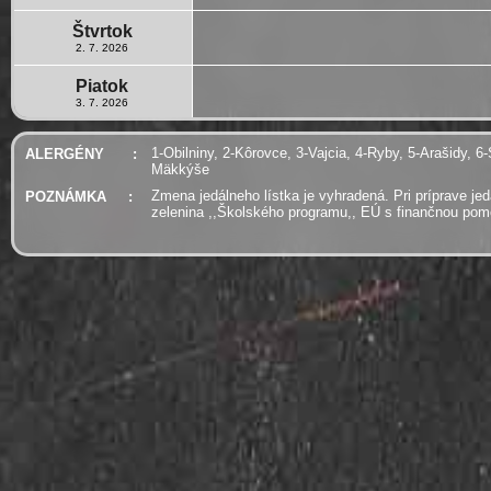
Štvrtok
2. 7. 2026
Piatok
3. 7. 2026
1-Obilniny, 2-Kôrovce, 3-Vajcia, 4-Ryby, 5-Arašidy, 6-
ALERGÉNY
:
Mäkkýše
Zmena jedálneho lístka je vyhradená. Pri príprave je
POZNÁMKA
:
zelenina ,,Školského programu,, EÚ s finančnou po